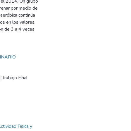
a el 2014. Un grupo
renar por medio de
a aeróbica continúa
os en los valores.
on de 3 a 4 veces
INARIO
 [Trabajo Final
ctividad Física y