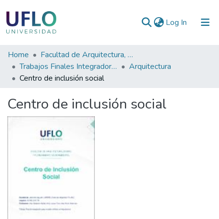
(current)
Log In
Communities
Home
Facultad de Arquitectura, Diseño y Planeamiento Socioambiental
&
Trabajos Finales Integradores
Arquitectura
Collections
Centro de inclusión social
All of RIUFLO
Centro de inclusión social
Statistics