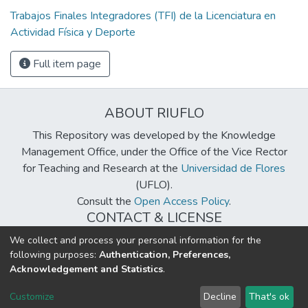
Trabajos Finales Integradores (TFI) de la Licenciatura en
Actividad Física y Deporte
Full item page
ABOUT RIUFLO
This Repository was developed by the Knowledge
Management Office, under the Office of the Vice Rector
for Teaching and Research at the
Universidad de Flores
(UFLO).
Consult the
Open Access Policy
.
CONTACT & LICENSE
biblioteca@uflouniversidad.edu.ar
We collect and process your personal information for the
following purposes:
Authentication, Preferences,
Creative Commons License
BY-NC-ND 4.0
Acknowledgement and Statistics
.
DSpace software
copyright © 2002-2026
LYRASIS
Customize
Decline
That's ok
Cookie settings
Send Feedback