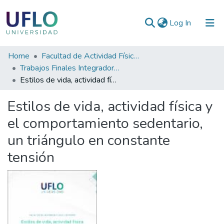
(current)
Log In
Communities
Home
Facultad de Actividad Física y Deporte
&
Trabajos Finales Integradores (TFI) de la Licenciatura en Actividad Física y Deporte
Collections
Estilos de vida, actividad física y el comportamiento sedentario, un triángulo en constante tensión
All of RIUFLO
Estilos de vida, actividad física y
el comportamiento sedentario,
Statistics
un triángulo en constante
tensión