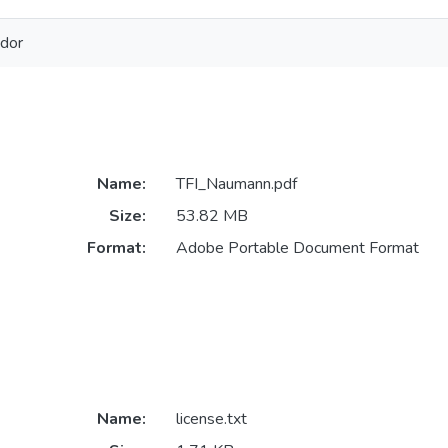
ador
Name:
TFI_Naumann.pdf
Size:
53.82 MB
Format:
Adobe Portable Document Format
Name:
license.txt