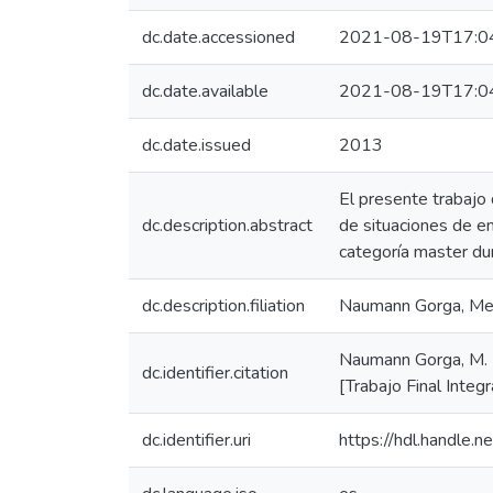
dc.date.accessioned
2021-08-19T17:0
dc.date.available
2021-08-19T17:0
dc.date.issued
2013
El presente trabajo 
dc.description.abstract
de situaciones de e
categoría master du
dc.description.filiation
Naumann Gorga, Meli
Naumann Gorga, M. E
dc.identifier.citation
[Trabajo Final Integ
dc.identifier.uri
https://hdl.handle