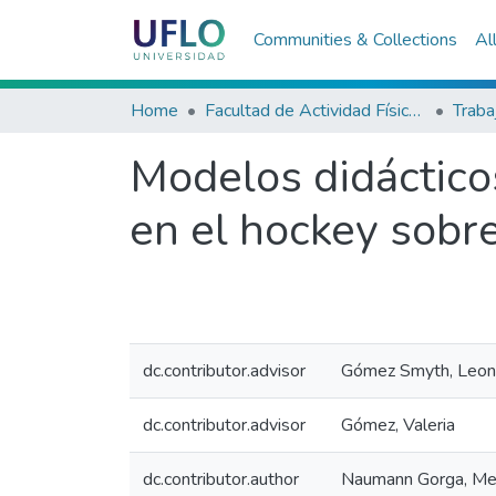
Communities & Collections
Al
Home
Facultad de Actividad Física y Deporte
Modelos didáctico
en el hockey sobre
dc.contributor.advisor
Gómez Smyth, Leon
dc.contributor.advisor
Gómez, Valeria
dc.contributor.author
Naumann Gorga, Mel