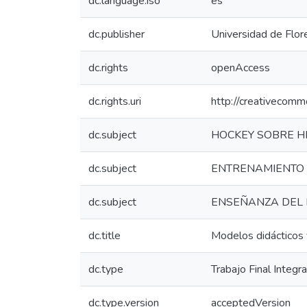
dc.language.iso
es
dc.publisher
Universidad de Flor
dc.rights
openAccess
dc.rights.uri
http://creativecomm
dc.subject
HOCKEY SOBRE H
dc.subject
ENTRENAMIENTO
dc.subject
ENSEÑANZA DEL
dc.title
Modelos didácticos 
dc.type
Trabajo Final Integr
dc.type.version
acceptedVersion