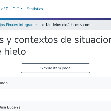
l of RIUFLO
Statistics
Trabajos Finales Integradores (TFI) de la Licenciatura en Actividad Física y Deporte
Modelos didácticos y contextos de situaciones de enseñanza en el hockey sobre hielo
s y contextos de situaci
 hielo
Simple item page
ardo
isa Eugenia