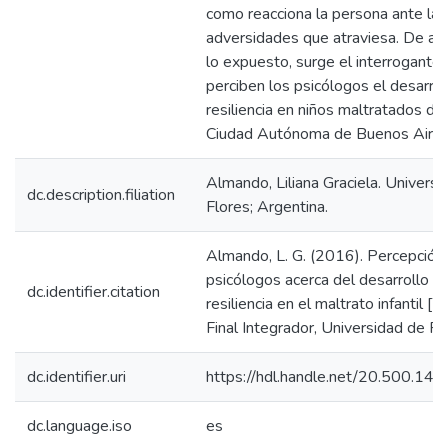
como reacciona la persona ante las
adversidades que atraviesa. De ac
lo expuesto, surge el interrogante
perciben los psicólogos el desarrol
resiliencia en niños maltratados de 
Ciudad Autónoma de Buenos Aire
Almando, Liliana Graciela. Universi
dc.description.filiation
Flores; Argentina.
Almando, L. G. (2016). Percepción
psicólogos acerca del desarrollo de
dc.identifier.citation
resiliencia en el maltrato infantil [T
Final Integrador, Universidad de Flo
dc.identifier.uri
https://hdl.handle.net/20.500.14
dc.language.iso
es