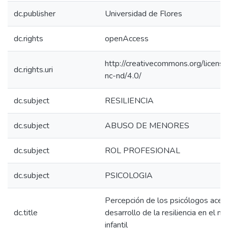
dc.publisher
Universidad de Flores
dc.rights
openAccess
http://creativecommons.org/licens
dc.rights.uri
nc-nd/4.0/
dc.subject
RESILIENCIA
dc.subject
ABUSO DE MENORES
dc.subject
ROL PROFESIONAL
dc.subject
PSICOLOGIA
Percepción de los psicólogos acerc
dc.title
desarrollo de la resiliencia en el ma
infantil