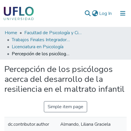
(current)
Log In
Communities
Home
Facultad de Psicología y Ciencias Sociales
&
Trabajos Finales Integradores (TFI) de Grado
Collections
Licenciatura en Psicología
Percepción de los psicólogos acerca del desarrollo de la resiliencia en el maltrato infantil
All of RIUFLO
Percepción de los psicólogos
Statistics
acerca del desarrollo de la
resiliencia en el maltrato infantil
Simple item page
dc.contributor.author
Almando, Liliana Graciela