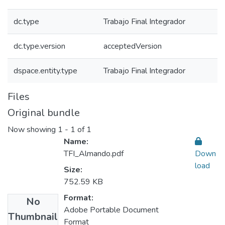
dc.type
Trabajo Final Integrador
dc.type.version
acceptedVersion
dspace.entity.type
Trabajo Final Integrador
Files
Original bundle
Now showing
1 - 1 of 1
Name:
TFI_Almando.pdf
Down
load
Size:
752.59 KB
Format:
No
Adobe Portable Document
Thumbnail
Format