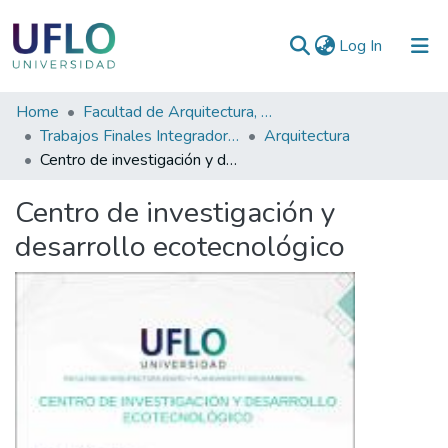
(current)
Log In
Communities
Home
Facultad de Arquitectura, Diseño y Planeamiento Socioambiental
&
Trabajos Finales Integradores
Arquitectura
Collections
Centro de investigación y desarrollo ecotecnológico
All of RIUFLO
Centro de investigación y
desarrollo ecotecnológico
Statistics