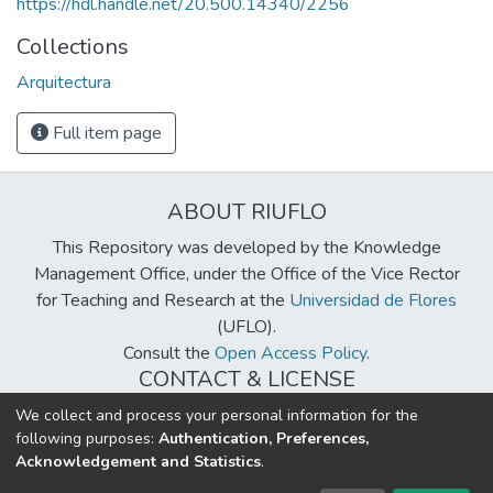
https://hdl.handle.net/20.500.14340/2256
Collections
Arquitectura
Full item page
ABOUT RIUFLO
This Repository was developed by the Knowledge
Management Office, under the Office of the Vice Rector
for Teaching and Research at the
Universidad de Flores
(UFLO).
Consult the
Open Access Policy
.
CONTACT & LICENSE
biblioteca@uflouniversidad.edu.ar
We collect and process your personal information for the
following purposes:
Authentication, Preferences,
Creative Commons License
BY-NC-ND 4.0
Acknowledgement and Statistics
.