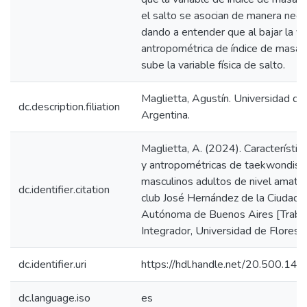
el salto se asocian de manera nega
dando a entender que al bajar la va
antropométrica de índice de masa 
sube la variable física de salto.
Maglietta, Agustín. Universidad de 
dc.description.filiation
Argentina.
Maglietta, A. (2024). Característica
y antropométricas de taekwondist
masculinos adultos de nivel amateu
dc.identifier.citation
club José Hernández de la Ciudad
Autónoma de Buenos Aires [Trabaj
Integrador, Universidad de Flores].
dc.identifier.uri
https://hdl.handle.net/20.500.1
dc.language.iso
es