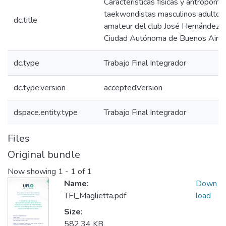
Características físicas y antropomé
taekwondistas masculinos adultos 
dc.title
amateur del club José Hernández d
Ciudad Autónoma de Buenos Aire
dc.type
Trabajo Final Integrador
dc.type.version
acceptedVersion
dspace.entity.type
Trabajo Final Integrador
Files
Original bundle
Now showing
1 - 1 of 1
Name:
Down
TFI_Maglietta.pdf
load
Size:
582.34 KB