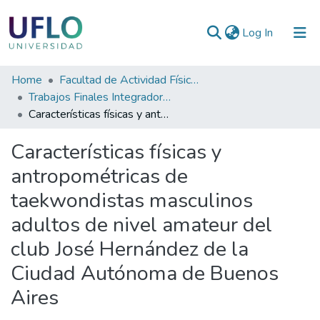
(current)
Log In
Communities
Home
Facultad de Actividad Física y Deporte
&
Trabajos Finales Integradores (TFI) de la Licenciatura en Actividad Física y Deporte
Collections
Características físicas y antropométricas de taekwondistas masculinos adultos de nivel amateur del club José Hernández de la Ciudad Autónoma de Buenos Aires
All of RIUFLO
Características físicas y
antropométricas de
Statistics
taekwondistas masculinos
adultos de nivel amateur del
club José Hernández de la
Ciudad Autónoma de Buenos
Aires