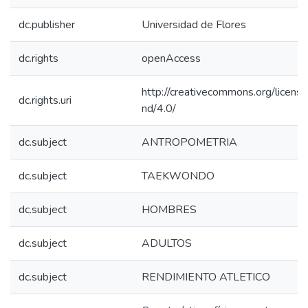
dc.publisher
Universidad de Flores
dc.rights
openAccess
http://creativecommons.org/licens
dc.rights.uri
nd/4.0/
dc.subject
ANTROPOMETRIA
dc.subject
TAEKWONDO
dc.subject
HOMBRES
dc.subject
ADULTOS
dc.subject
RENDIMIENTO ATLETICO