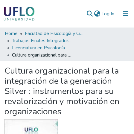
(current)
Log In
Communities
Home
Facultad de Psicología y Ciencias Sociales
&
Trabajos Finales Integradores (TFI) de Grado
Collections
Licenciatura en Psicología
Cultura organizacional para la integración de la generación Silver : instrumentos para su revalorización y motivación en organizaciones
All of RIUFLO
Cultura organizacional para la
Statistics
integración de la generación
Silver : instrumentos para su
revalorización y motivación en
organizaciones