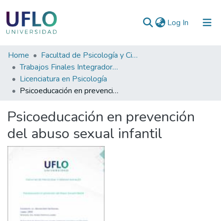
(current)
Log In
Communities
Home
Facultad de Psicología y Ciencias Sociales
&
Trabajos Finales Integradores (TFI) de Grado
Collections
Licenciatura en Psicología
Psicoeducación en prevención del abuso sexual infantil
All of RIUFLO
Psicoeducación en prevención
Statistics
del abuso sexual infantil