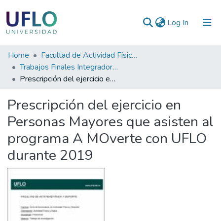
(current)
Log In
Communities
Home
Facultad de Actividad Física y Deporte
&
Trabajos Finales Integradores (TFI) de la Licenciatura en Actividad Física y Deporte
Collections
Prescripción del ejercicio en Personas Mayores que asisten al programa A MOverte con UFLO durante 2019
All of RIUFLO
Prescripción del ejercicio en
Personas Mayores que asisten al
Statistics
programa A MOverte con UFLO
durante 2019