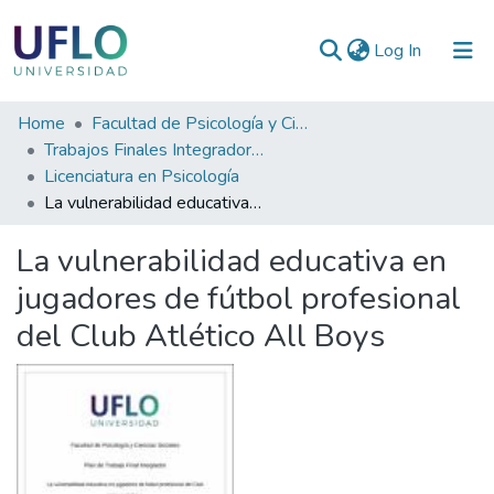
(current)
Log In
Communities
Home
Facultad de Psicología y Ciencias Sociales
&
Trabajos Finales Integradores (TFI) de Grado
Collections
Licenciatura en Psicología
La vulnerabilidad educativa en jugadores de fútbol profesional del Club Atlético All Boys
All of RIUFLO
La vulnerabilidad educativa en
Statistics
jugadores de fútbol profesional
del Club Atlético All Boys