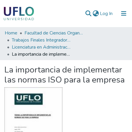
(current)
Log In
Communities
Home
Facultad de Ciencias Organizacionales y de la Empresa
&
Trabajos Finales Integradores (TFI)
Collections
Licenciatura en Administración
La importancia de implementar las normas ISO para la empresa
All of RIUFLO
La importancia de implementar
Statistics
las normas ISO para la empresa