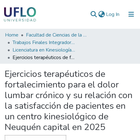
(current)
Log In
Communities
Home
Facultad de Ciencias de la Salud
&
Trabajos Finales Integradores (TFI)
Collections
Licenciatura en Kinesiología y Fisiatría
Ejercicios terapéuticos de fortalecimiento para el dolor lumbar crónico y su relación con la satisfacción de pacientes en un centro kinesiológico de Neuquén capital en 2025
All of RIUFLO
Ejercicios terapéuticos de
Statistics
fortalecimiento para el dolor
lumbar crónico y su relación con
la satisfacción de pacientes en
un centro kinesiológico de
Neuquén capital en 2025