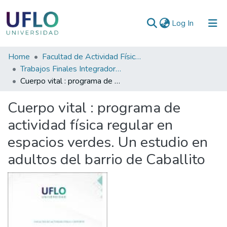
(current)
Log In
Communities
Home
Facultad de Actividad Física y Deporte
&
Trabajos Finales Integradores (TFI) de la Licenciatura en Actividad Física y Deporte
Collections
Cuerpo vital : programa de actividad física regular en espacios verdes. Un estudio en adultos del barrio de Caballito
All of RIUFLO
Cuerpo vital : programa de
actividad física regular en
Statistics
espacios verdes. Un estudio en
adultos del barrio de Caballito