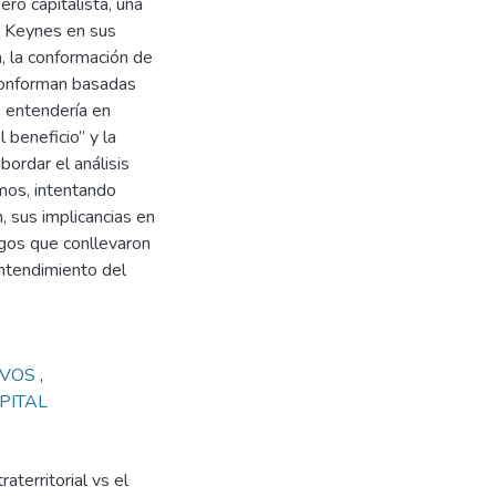
ero capitalista, una
d Keynes en sus
, la conformación de
conforman basadas
e entendería en
 beneficio” y la
bordar el análisis
mos, intentando
 sus implicancias en
sgos que conllevaron
entendimiento del
IVOS
,
PITAL
aterritorial vs el