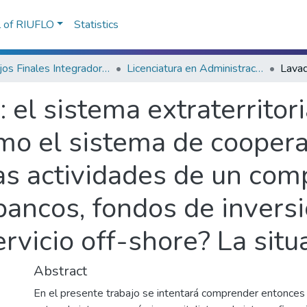
l of RIUFLO
Statistics
Trabajos Finales Integradores (TFI)
Licenciatura en Administración
 el sistema extraterritor
mo el sistema de coopera
as actividades de un com
 bancos, fondos de invers
ervicio off-shore? La sit
Abstract
En el presente trabajo se intentará comprender entonces 