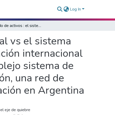
Log In
Lavado de activos : el sistema extraterritorial vs el sistema anti-lavado. O ¿cómo el sistema de cooperación internacional intenta contener las actividades de un complejo sistema de guaridas fiscales, bancos, fondos de inversión, una red de profesionales al servicio off-shore? La situación en Argentina
ial vs el sistema
ción internacional
plejo sistema de
ión, una red de
uación en Argentina
el eje de quiebre