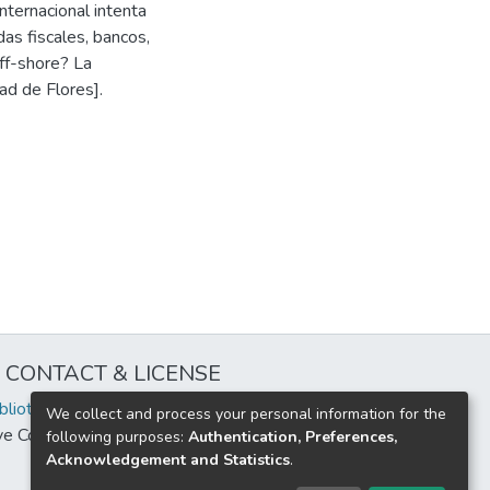
nternacional intenta
as fiscales, bancos,
off-shore? La
ad de Flores].
CONTACT & LICENSE
iblioteca@uflouniversidad.edu.ar
We collect and process your personal information for the
ive Commons License
BY-NC-ND 4.0
following purposes:
Authentication, Preferences,
Acknowledgement and Statistics
.