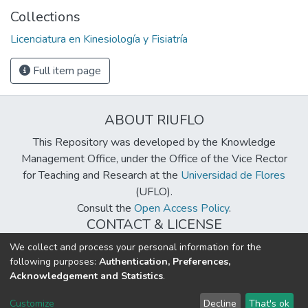
Collections
Licenciatura en Kinesiología y Fisiatría
Full item page
ABOUT RIUFLO
This Repository was developed by the Knowledge
Management Office, under the Office of the Vice Rector
for Teaching and Research at the
Universidad de Flores
(UFLO).
Consult the
Open Access Policy
.
CONTACT & LICENSE
biblioteca@uflouniversidad.edu.ar
We collect and process your personal information for the
following purposes:
Authentication, Preferences,
Creative Commons License
BY-NC-ND 4.0
Acknowledgement and Statistics
.
DSpace software
copyright © 2002-2026
LYRASIS
Customize
Decline
That's ok