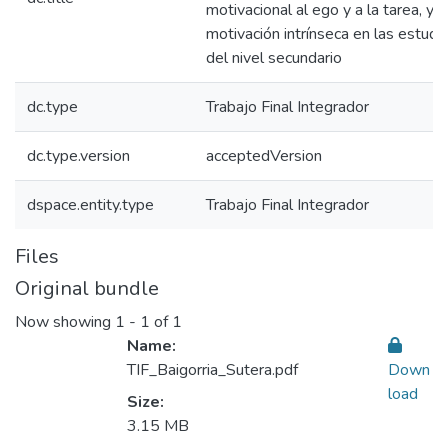
motivacional al ego y a la tarea, y l
motivación intrínseca en las estudi
del nivel secundario
dc.type
Trabajo Final Integrador
dc.type.version
acceptedVersion
dspace.entity.type
Trabajo Final Integrador
Files
Original bundle
Now showing
1 - 1 of 1
Name:
TIF_Baigorria_Sutera.pdf
Down
load
Size:
3.15 MB