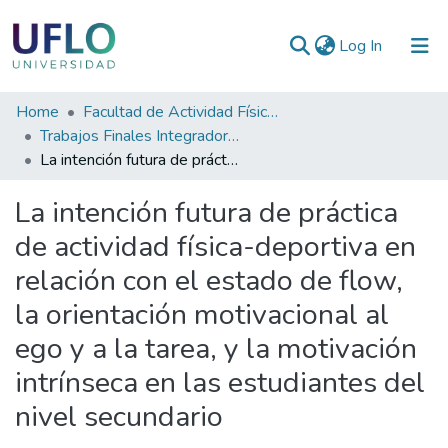
(current)
Log In
Communities
Home
Facultad de Actividad Física y Deporte
&
Trabajos Finales Integradores (TFI) de la Licenciatura en Actividad Física y Deporte
Collections
La intención futura de práctica de actividad física-deportiva en relación con el estado de flow, la orientación motivacional al ego y a la tarea, y la motivación intrínseca en las estudiantes del nivel secundario
All of RIUFLO
La intención futura de práctica
de actividad física-deportiva en
Statistics
relación con el estado de flow,
la orientación motivacional al
ego y a la tarea, y la motivación
intrínseca en las estudiantes del
nivel secundario