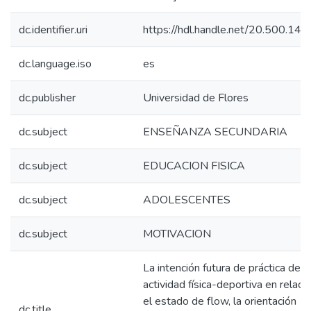
dc.identifier.uri
https://hdl.handle.net/20.500.14
dc.language.iso
es
dc.publisher
Universidad de Flores
dc.subject
ENSEÑANZA SECUNDARIA
dc.subject
EDUCACION FISICA
dc.subject
ADOLESCENTES
dc.subject
MOTIVACION
La intención futura de práctica de
actividad física-deportiva en relaci
el estado de flow, la orientación
dc.title