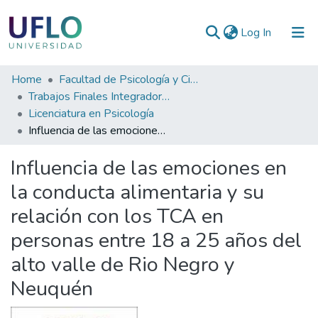
(current)
Log In
Communities
Home
Facultad de Psicología y Ciencias Sociales
&
Trabajos Finales Integradores (TFI) de Grado
Collections
Licenciatura en Psicología
Influencia de las emociones en la conducta alimentaria y su relación con los TCA en personas entre 18 a 25 años del alto valle de Rio Negro y Neuquén
All of RIUFLO
Influencia de las emociones en
Statistics
la conducta alimentaria y su
relación con los TCA en
personas entre 18 a 25 años del
alto valle de Rio Negro y
Neuquén