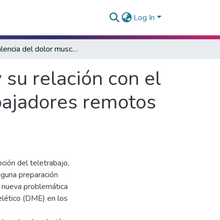
Log In
Prevalencia del dolor musculoesquelético y su relación con el teletrabajo : una revisión de alcance en trabajadores remotos durante la pandemia de COVID-19
 su relación con el
abajadores remotos
ión del teletrabajo,
nguna preparación
a nueva problemática
elético (DME) en los