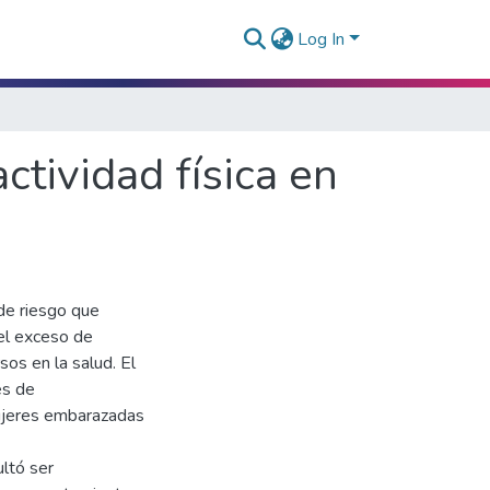
Log In
tividad física en
 de riesgo que
el exceso de
os en la salud. El
es de
mujeres embarazadas
ltó ser