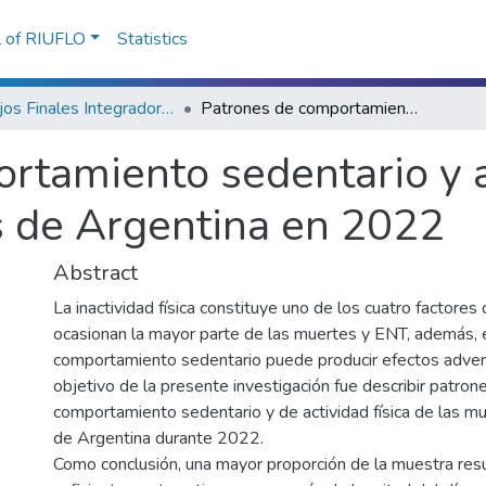
l of RIUFLO
Statistics
Trabajos Finales Integradores (TFI) de la Licenciatura en Actividad Física y Deporte
Patrones de comportamiento sedentario y actividad física en mujeres gestantes de Argentina en 2022
rtamiento sedentario y ac
s de Argentina en 2022
Abstract
La inactividad física constituye uno de los cuatro factores
ocasionan la mayor parte de las muertes y ENT, además, 
comportamiento sedentario puede producir efectos advers
objetivo de la presente investigación fue describir patron
comportamiento sedentario y de actividad física de las 
de Argentina durante 2022.
Como conclusión, una mayor proporción de la muestra resu