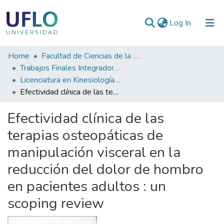
(current)
Log In
Communities
Home
Facultad de Ciencias de la Salud
&
Trabajos Finales Integradores (TFI)
Collections
Licenciatura en Kinesiología y Fisiatría
Efectividad clínica de las terapias osteopáticas de manipulación visceral en la reducción del dolor de hombro en pacientes adultos : un scoping review
All of RIUFLO
Efectividad clínica de las
Statistics
terapias osteopáticas de
manipulación visceral en la
reducción del dolor de hombro
en pacientes adultos : un
scoping review