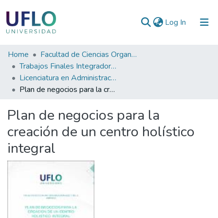
(current)
Log In
Communities
Home
Facultad de Ciencias Organizacionales y de la Empresa
&
Trabajos Finales Integradores (TFI)
Collections
Licenciatura en Administración
Plan de negocios para la creación de un centro holístico integral
All of RIUFLO
Plan de negocios para la
Statistics
creación de un centro holístico
integral