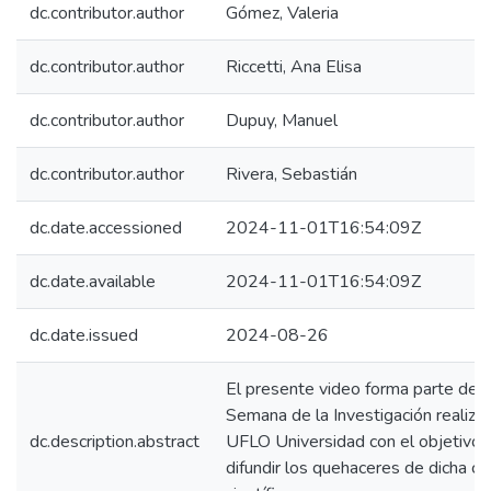
dc.contributor.author
Gómez, Valeria
dc.contributor.author
Riccetti, Ana Elisa
dc.contributor.author
Dupuy, Manuel
dc.contributor.author
Rivera, Sebastián
dc.date.accessioned
2024-11-01T16:54:09Z
dc.date.available
2024-11-01T16:54:09Z
dc.date.issued
2024-08-26
El presente video forma parte de l
Semana de la Investigación realiza
dc.description.abstract
UFLO Universidad con el objetivo 
difundir los quehaceres de dicha c