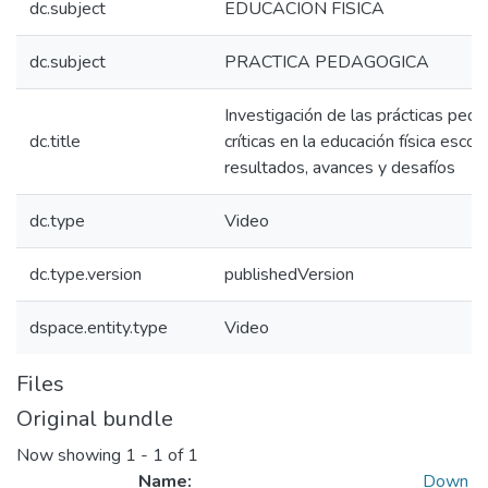
dc.subject
EDUCACION FISICA
dc.subject
PRACTICA PEDAGOGICA
Investigación de las prácticas ped
dc.title
críticas en la educación física escola
resultados, avances y desafíos
dc.type
Video
dc.type.version
publishedVersion
dspace.entity.type
Video
Files
Original bundle
Now showing
1 - 1 of 1
Name:
Down