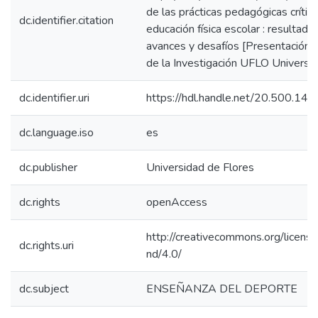
de las prácticas pedagógicas crítica
dc.identifier.citation
educación física escolar : resultados
avances y desafíos [Presentación]
de la Investigación UFLO Universid
dc.identifier.uri
https://hdl.handle.net/20.500.1
dc.language.iso
es
dc.publisher
Universidad de Flores
dc.rights
openAccess
http://creativecommons.org/licens
dc.rights.uri
nd/4.0/
dc.subject
ENSEÑANZA DEL DEPORTE