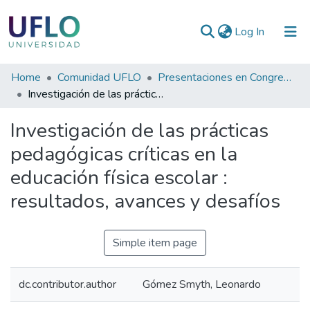
(current)
Log In
Communities
Home
Comunidad UFLO
Presentaciones en Congresos, Encuentros, Jornadas ...
&
Investigación de las prácticas pedagógicas críticas en la educación física escolar : resultados, avances y desafíos
Collections
Investigación de las prácticas
All of RIUFLO
pedagógicas críticas en la
educación física escolar :
Statistics
resultados, avances y desafíos
Simple item page
dc.contributor.author
Gómez Smyth, Leonardo