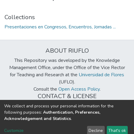
Collections
Presentaciones en Congresos, Encuentros, Jornadas ...
ABOUT RIUFLO
This Repository was developed by the Knowledge
Management Office, under the Office of the Vice Rector
for Teaching and Research at the
Universidad de Flores
(UFLO).
Consult the
Open Access Policy
.
CONTACT & LICENSE
biblioteca@uflouniversidad.edu.ar
We collect and process your personal information for the
following purposes:
Authentication, Preferences,
Creative Commons License
BY-NC-ND 4.0
Acknowledgement and Statistics
.
DSpace software
copyright © 2002-2026
LYRASIS
Customize
Decline
That's ok