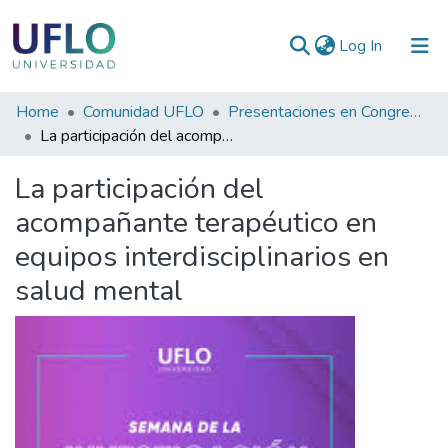
(current)
Log In
Communities
Home
Comunidad UFLO
Presentaciones en Congresos, Encuentros, Jornadas ...
&
La participación del acompañante terapéutico en equipos interdisciplinarios en salud mental
Collections
La participación del
All of RIUFLO
acompañante terapéutico en
equipos interdisciplinarios en
Statistics
salud mental