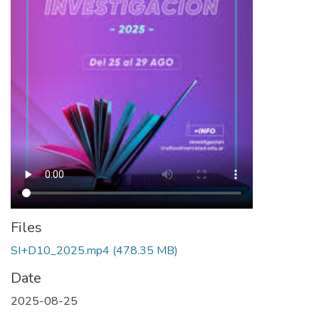
Files
SI+D10_2025.mp4
(478.35 MB)
Date
2025-08-25