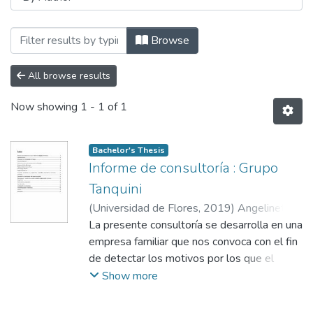
Browsing Facultad de Ciencias Organizac
Browse
All browse results
Now showing
1 - 1 of 1
Bachelor's Thesis
Informe de consultoría : Grupo
Tanquini
(
Universidad de Flores
,
2019
)
Angelinetta,
Silvana
La presente consultoría se desarrolla en una
empresa familiar que nos convoca con el fin
de detectar los motivos por los que el
personal trabaja con desgano y desinterés
Show more
generando que baje la eficiencia de su
trabajo.