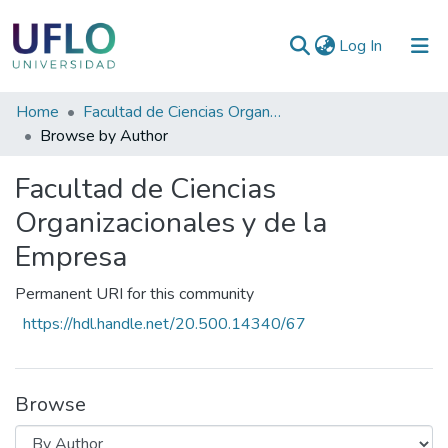
(current)
Log In
Communities
Home
Facultad de Ciencias Organizacionales y de la Empresa
&
Browse by Author
Collections
Facultad de Ciencias
All of RIUFLO
Organizacionales y de la
Empresa
Permanent URI for this community
https://hdl.handle.net/20.500.14340/67
Browse