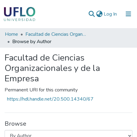
(current)
Log In
Communities
Home
Facultad de Ciencias Organizacionales y de la Empresa
&
Browse by Author
Collections
Facultad de Ciencias
All of RIUFLO
Organizacionales y de la
Empresa
Permanent URI for this community
https://hdl.handle.net/20.500.14340/67
Browse