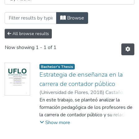
Browsing Facultad de Ciencias Organizac
Browse
All browse results
Now showing
1 - 1 of 1
Bachelor's Thesis
Estrategia de enseñanza en la
carrera de contador público
(
Universidad de Flores
,
2018
)
Castaño
Maidana, Emilia
En este trabajo, se planteó analizar la
;
Fernández Ruiz, Matías
formación pedagógica de los profesores de
la carrera de contador público y su relación
con el conocimiento, uso y beneficios para el
Show more
desempeño académico de los estudiantes
de las estrategias de enseñanza