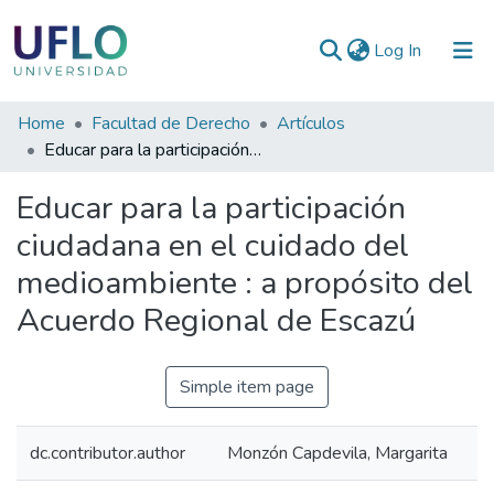
(current)
Log In
Communities
Home
Facultad de Derecho
Artículos
&
Educar para la participación ciudadana en el cuidado del medioambiente : a propósito del Acuerdo Regional de Escazú
Collections
Educar para la participación
All of RIUFLO
ciudadana en el cuidado del
medioambiente : a propósito del
Statistics
Acuerdo Regional de Escazú
Simple item page
dc.contributor.author
Monzón Capdevila, Margarita