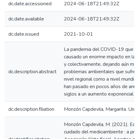
dc.date.accessioned
2024-06-18T21:49:32Z
dc.date.available
2024-06-18T21:49:32Z
dc.date.issued
2021-10-01
La pandemia del COVID-19 que est
causado un enorme impacto en la vi
y colectivamente, dejando aún más 
dc.description.abstract
problemas ambientales que sufre en
nivel regional como a nivel mundia
han pasado en pocos años de anun
siglos a un aumento exponencial d
dc.description.filiation
Monzón Capdevila, Margarita. Unive
Monzón Capdevila, M. (2021). Educa
cuidado del medioambiente : a pro