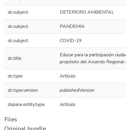
dc.subject
DETERIORO AMBIENTAL
dc.subject
PANDEMIA
dc.subject
COVID-19
Educar para la participación ciudad
dc.title
propósito del Acuerdo Regional d
dc.type
Artículo
dc.type.version
publishedVersion
dspace.entity.type
Artículo
Files
Original bundle