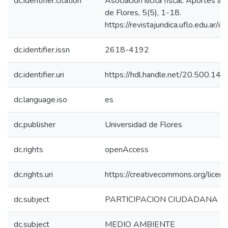
dc.identifier.citation
Asociación ilícita fiscal. Aportes a
de Flores, 5(5), 1-18.
https://revistajuridica.uflo.edu.ar/
dc.identifier.issn
2618-4192
dc.identifier.uri
https://hdl.handle.net/20.500.1
dc.language.iso
es
dc.publisher
Universidad de Flores
dc.rights
openAccess
dc.rights.uri
https://creativecommons.org/licen
dc.subject
PARTICIPACION CIUDADANA
dc.subject
MEDIO AMBIENTE