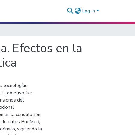
Log In
a. Efectos en la
tica
as tecnologías
 El objetivo fue
ensiones del
ocional,
n en la constitución
es de datos PubMed,
émico, siguiendo la