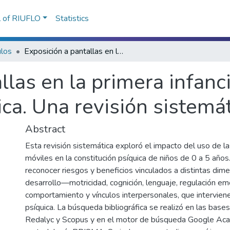
l of RIUFLO
Statistics
ulos
Exposición a pantallas en la primera infancia. Efectos en la constitución psíquica. Una revisión sistemática
llas en la primera infanci
ica. Una revisión sistemá
Abstract
Esta revisión sistemática exploró el impacto del uso de l
móviles en la constitución psíquica de niños de 0 a 5 años.
reconocer riesgos y beneficios vinculados a distintas dim
desarrollo—motricidad, cognición, lenguaje, regulación em
comportamiento y vínculos interpersonales, que interviene
psíquica. La búsqueda bibliográfica se realizó en las bas
Redalyc y Scopus y en el motor de búsqueda Google Acad