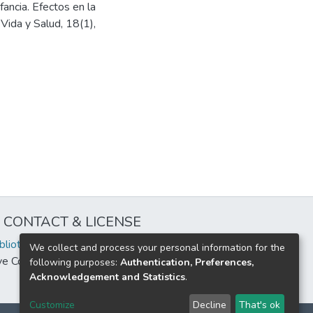
fancia. Efectos en la
 Vida y Salud, 18(1),
CONTACT & LICENSE
iblioteca@uflouniversidad.edu.ar
We collect and process your personal information for the
ive Commons License
BY-NC-ND 4.0
following purposes:
Authentication, Preferences,
Acknowledgement and Statistics
.
Customize
Decline
That's ok