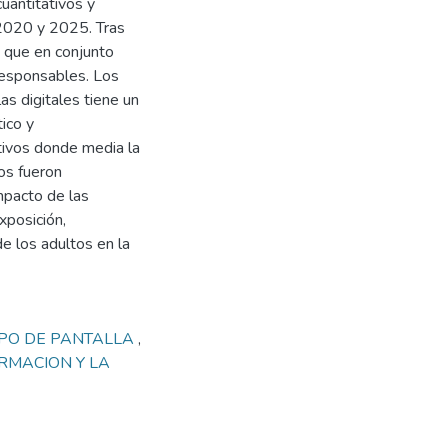
uantitativos y
 2020 y 2025. Tras
os que en conjunto
responsables. Los
s digitales tiene un
tico y
tivos donde media la
tos fueron
mpacto de las
xposición,
de los adultos en la
PO DE PANTALLA
,
RMACION Y LA