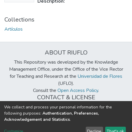
Description:
Collections
Artículos
ABOUT RIUFLO
This Repository was developed by the Knowledge
Management Office, under the Office of the Vice Rector
for Teaching and Research at the
Universidad de Flores
(UFLO).
Consult the
Open Access Policy
.
CONTACT & LICENSE
biblioteca@uflouniversidad.edu.ar
We collect and process your personal information for the
following purposes:
Authentication, Preferences,
Creative Commons License
BY-NC-ND 4.0
Acknowledgement and Statistics
.
DSpace software
copyright © 2002-2026
LYRASIS
Customize
Decline
That's ok