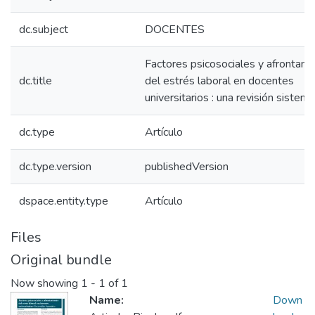
dc.subject
DOCENTES
Factores psicosociales y afrontami
dc.title
del estrés laboral en docentes
universitarios : una revisión sistemá
dc.type
Artículo
dc.type.version
publishedVersion
dspace.entity.type
Artículo
Files
Original bundle
Now showing
1 - 1 of 1
Name:
Down