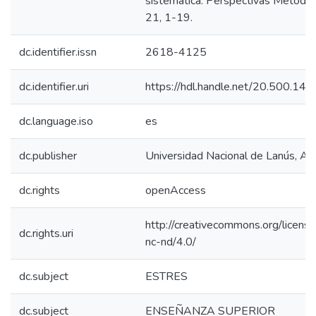
sistemática. Perspectivas Metodol
21, 1-19.
dc.identifier.issn
2618-4125
dc.identifier.uri
https://hdl.handle.net/20.500.14
dc.language.iso
es
dc.publisher
Universidad Nacional de Lanús, Ar
dc.rights
openAccess
http://creativecommons.org/licens
dc.rights.uri
nc-nd/4.0/
dc.subject
ESTRES
dc.subject
ENSEÑANZA SUPERIOR