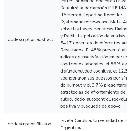
estrés laboral de docentes universi
Se utilizó la declaración PRISMA
(Preferred Reporting Items for
Systematic reviews and Meta-Ana
sobre las bases científicas Dialnet
y Redib. La población de análisis f
dc.description.abstract
5417 docentes de diferentes área
Resultados: El 48% presentó alto
índices de insatisfacción en perjudi
condiciones laborales, el 36% evid
disfuncionalidad cognitiva, el 12,3
abandonaron sus puestos por sín
de burnout y el 3,7% presentaron
estrategias de afrontamiento de
autocuidado, autocontrol, reevalua
positiva y búsqueda de apoyo.
Rivela, Carolina. Universidad de Flo
dc.description.filiation
Argentina.