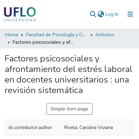
(current)
Log In
Communities
Home
Facultad de Psicología y Ciencias Sociales
Artículos
&
Factores psicosociales y afrontamiento del estrés laboral en docentes universitarios : una revisión sistemática
Collections
Factores psicosociales y
All of RIUFLO
afrontamiento del estrés laboral
en docentes universitarios : una
Statistics
revisión sistemática
Simple item page
dc.contributor.author
Rivela, Carolina Viviana