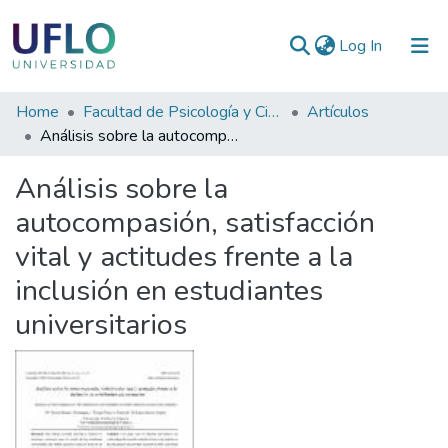
(current)
Log In
Communities
Home
Facultad de Psicología y Ciencias Sociales
Artículos
&
Análisis sobre la autocompasión, satisfacción vital y actitudes frente a la inclusión en estudiantes universitarios
Collections
Análisis sobre la
All of RIUFLO
autocompasión, satisfacción
vital y actitudes frente a la
Statistics
inclusión en estudiantes
universitarios