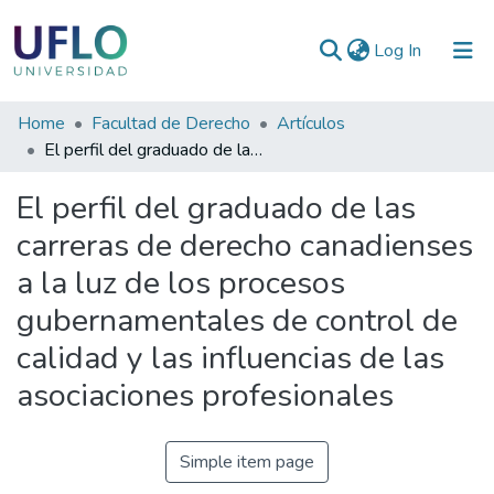
(current)
Log In
Communities
Home
Facultad de Derecho
Artículos
&
El perfil del graduado de las carreras de derecho canadienses a la luz de los procesos gubernamentales de control de calidad y las influencias de las asociaciones profesionales
Collections
El perfil del graduado de las
All of RIUFLO
carreras de derecho canadienses
a la luz de los procesos
Statistics
gubernamentales de control de
calidad y las influencias de las
asociaciones profesionales
Simple item page