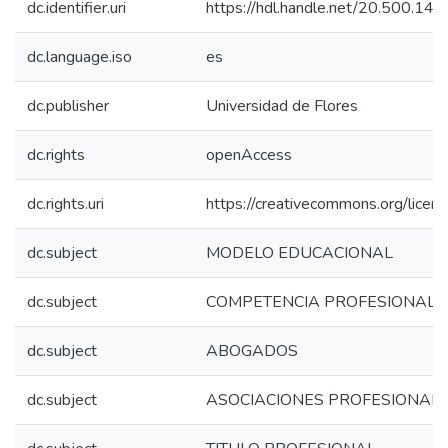
dc.identifier.uri
https://hdl.handle.net/20.500.1
dc.language.iso
es
dc.publisher
Universidad de Flores
dc.rights
openAccess
dc.rights.uri
https://creativecommons.org/licen
dc.subject
MODELO EDUCACIONAL
dc.subject
COMPETENCIA PROFESIONAL
dc.subject
ABOGADOS
dc.subject
ASOCIACIONES PROFESIONAL