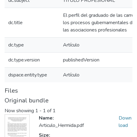
dc.subject
TITULO PROFESIONAL
El perfil del graduado de las carre
dc.title
los procesos gubernamentales de co
las asociaciones profesionales
dc.type
Artículo
dc.type.version
publishedVersion
dspace.entity.type
Artículo
Files
Original bundle
Now showing
1 - 1 of 1
Name:
Down
Articulo_Hermida.pdf
load
Size: