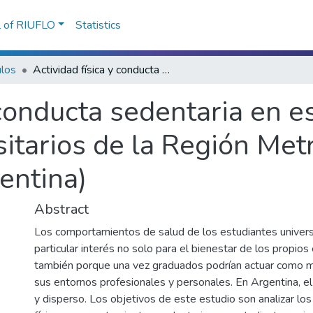
l of RIUFLO
Statistics
ulos
Actividad física y conducta sedentaria en estudiantes terciarios y universitarios de la Región Metropolitana de Buenos Aires (Argentina)
 conducta sedentaria en e
rsitarios de la Región Met
entina)
Abstract
Los comportamientos de salud de los estudiantes univers
particular interés no solo para el bienestar de los propios
también porque una vez graduados podrían actuar como m
sus entornos profesionales y personales. En Argentina, el
y disperso. Los objetivos de este estudio son analizar los