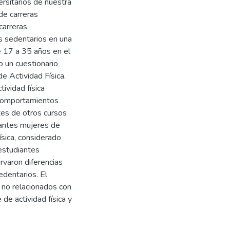
rsitarios de nuestra
de carreras
carreras.
s sedentarios en una
 17 a 35 años en el
 un cuestionario
e Actividad Física.
ividad física
y comportamientos
tes de otros cursos
antes mujeres de
ísica, considerado
estudiantes
rvaron diferencias
edentarios. El
 no relacionados con
 de actividad física y