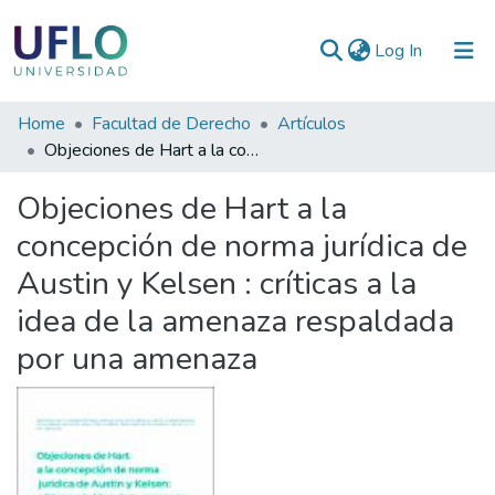
(current)
Log In
Communities
Home
Facultad de Derecho
Artículos
&
Objeciones de Hart a la concepción de norma jurídica de Austin y Kelsen : críticas a la idea de la amenaza respaldada por una amenaza
Collections
Objeciones de Hart a la
All of RIUFLO
concepción de norma jurídica de
Austin y Kelsen : críticas a la
Statistics
idea de la amenaza respaldada
por una amenaza