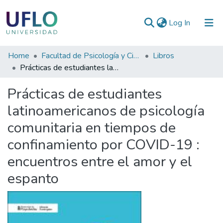
(current)
Log In
Communities
Home
Facultad de Psicología y Ciencias Sociales
Libros
&
Prácticas de estudiantes latinoamericanos de psicología comunitaria en tiempos de confinamiento por COVID-19 : encuentros entre el amor y el espanto
Collections
Prácticas de estudiantes
All of RIUFLO
latinoamericanos de psicología
comunitaria en tiempos de
Statistics
confinamiento por COVID-19 :
encuentros entre el amor y el
espanto