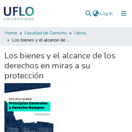
(current)
Log In
Communities
Home
Facultad de Derecho
Libros
&
Los bienes y el alcance de los derechos en miras a su protección
Collections
Los bienes y el alcance de los
All of RIUFLO
derechos en miras a su
protección
Statistics