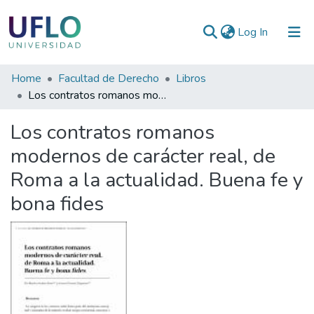
(current)
Log In
Communities
Home
Facultad de Derecho
Libros
&
Los contratos romanos modernos de carácter real, de Roma a la actualidad. Buena fe y bona fides
Collections
Los contratos romanos
All of RIUFLO
modernos de carácter real, de
Roma a la actualidad. Buena fe y
Statistics
bona fides