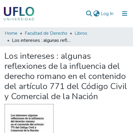
(current)
Log In
Communities
Home
Facultad de Derecho
Libros
&
Los intereses : algunas reflexiones de la influencia del derecho romano en el contenido del artículo 771 del Código Civil y Comercial de la Nación
Collections
Los intereses : algunas
All of RIUFLO
reflexiones de la influencia del
derecho romano en el contenido
Statistics
del artículo 771 del Código Civil
y Comercial de la Nación