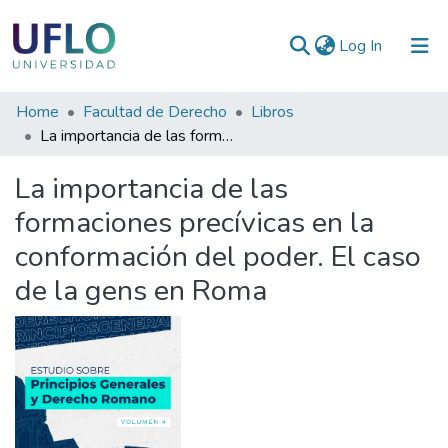
(current)
Log In
Communities
Home
Facultad de Derecho
Libros
&
La importancia de las formaciones precívicas en la conformación del poder. El caso de la gens en Roma
Collections
La importancia de las
All of RIUFLO
formaciones precívicas en la
conformación del poder. El caso
Statistics
de la gens en Roma