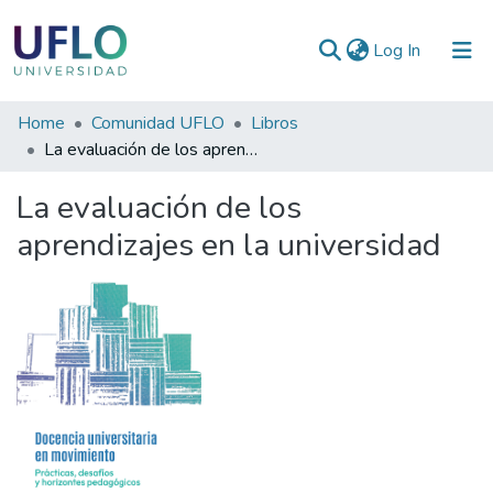
(current)
Log In
Communities
Home
Comunidad UFLO
Libros
&
La evaluación de los aprendizajes en la universidad
Collections
La evaluación de los
All of RIUFLO
aprendizajes en la universidad
Statistics