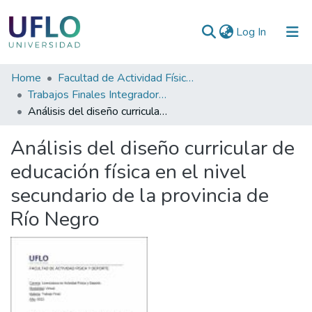
(current)
Log In
Communities
Home
Facultad de Actividad Física y Deporte
&
Trabajos Finales Integradores (TFI) de la Licenciatura en Actividad Física y Deporte
Collections
Análisis del diseño curricular de educación física en el nivel secundario de la provincia de Río Negro
All of RIUFLO
Análisis del diseño curricular de
educación física en el nivel
Statistics
secundario de la provincia de
Río Negro