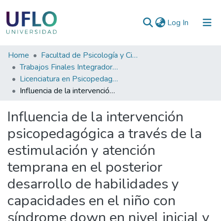
(current)
Log In
Communities
Home
Facultad de Psicología y Ciencias Sociales
&
Trabajos Finales Integradores (TFI) de Grado
Collections
Licenciatura en Psicopedagogía
Influencia de la intervención psicopedagógica a través de la estimulación y atención temprana en el posterior desarrollo de habilidades y capacidades en el niño con síndrome down en nivel inicial y escuela primaria de Boulogne
All of RIUFLO
Influencia de la intervención
Statistics
psicopedagógica a través de la
estimulación y atención
temprana en el posterior
desarrollo de habilidades y
capacidades en el niño con
síndrome down en nivel inicial y