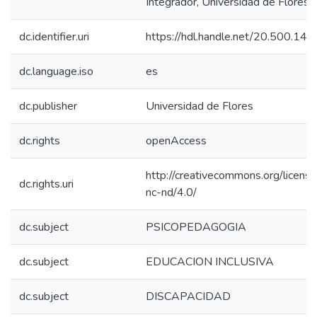
Integrador, Universidad de Flores].
dc.identifier.uri
https://hdl.handle.net/20.500.14
dc.language.iso
es
dc.publisher
Universidad de Flores
dc.rights
openAccess
http://creativecommons.org/licens
dc.rights.uri
nc-nd/4.0/
dc.subject
PSICOPEDAGOGIA
dc.subject
EDUCACION INCLUSIVA
dc.subject
DISCAPACIDAD