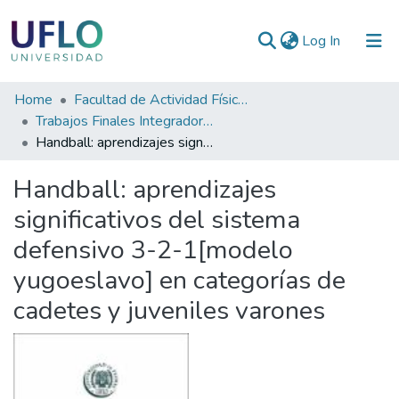
(current)
Log In
Communities
Home
Facultad de Actividad Física y Deporte
&
Trabajos Finales Integradores (TFI) de la Licenciatura en Actividad Física y Deporte
Collections
Handball: aprendizajes significativos del sistema defensivo 3-2-1[modelo yugoeslavo] en categorías de cadetes y juveniles varones
All of RIUFLO
Handball: aprendizajes
significativos del sistema
Statistics
defensivo 3-2-1[modelo
yugoeslavo] en categorías de
cadetes y juveniles varones