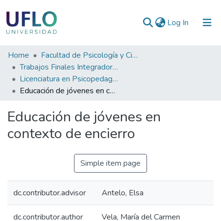
(current)
Log In
Communities
Home
Facultad de Psicología y Ciencias Sociales
&
Trabajos Finales Integradores (TFI) de Grado
Collections
Licenciatura en Psicopedagogía
Educación de jóvenes en contexto de encierro
All of RIUFLO
Educación de jóvenes en
Statistics
contexto de encierro
Simple item page
dc.contributor.advisor
Antelo, Elsa
dc.contributor.author
Vela, María del Carmen