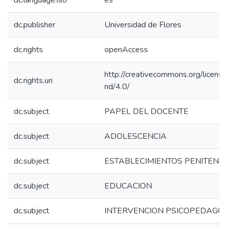
dc.language.iso
es
dc.publisher
Universidad de Flores
dc.rights
openAccess
http://creativecommons.org/licens
dc.rights.uri
nd/4.0/
dc.subject
PAPEL DEL DOCENTE
dc.subject
ADOLESCENCIA
dc.subject
ESTABLECIMIENTOS PENITENC
dc.subject
EDUCACION
dc.subject
INTERVENCION PSICOPEDAGO