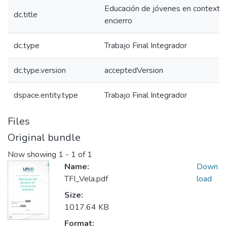
Educación de jóvenes en contexto
dc.title
encierro
dc.type
Trabajo Final Integrador
dc.type.version
acceptedVersion
dspace.entity.type
Trabajo Final Integrador
Files
Original bundle
Now showing
1 - 1 of 1
Name:
Down
TFI_Vela.pdf
load
Size:
1017.64 KB
Format: