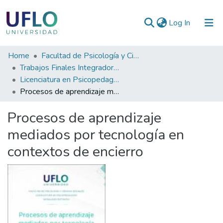
(current)
Log In
Communities
Home
Facultad de Psicología y Ciencias Sociales
&
Trabajos Finales Integradores (TFI) de Grado
Collections
Licenciatura en Psicopedagogía
Procesos de aprendizaje mediados por tecnología en contextos de encierro
All of RIUFLO
Procesos de aprendizaje
Statistics
mediados por tecnología en
contextos de encierro