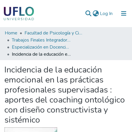
(current)
Log In
Communities
Home
Facultad de Psicología y Ciencias Sociales
&
Trabajos Finales Integradores (TFI) de Especialización
Collections
Especialización en Docencia en Instituciones Universitarias
Incidencia de la educación emocional en las prácticas profesionales supervisadas : aportes del coaching ontológico con diseño constructivista y sistémico
All of RIUFLO
Incidencia de la educación
Statistics
emocional en las prácticas
profesionales supervisadas :
aportes del coaching ontológico
con diseño constructivista y
sistémico