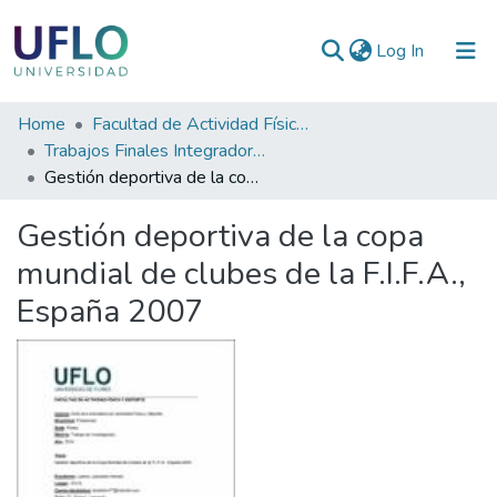
(current)
Log In
Communities
Home
Facultad de Actividad Física y Deporte
&
Trabajos Finales Integradores (TFI) de la Licenciatura en Actividad Física y Deporte
Collections
Gestión deportiva de la copa mundial de clubes de la F.I.F.A., España 2007
All of RIUFLO
Gestión deportiva de la copa
mundial de clubes de la F.I.F.A.,
Statistics
España 2007