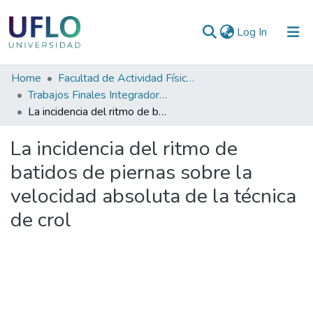
(current)
Log In
Communities
Home
Facultad de Actividad Física y Deporte
&
Trabajos Finales Integradores (TFI) de la Licenciatura en Actividad Física y Deporte
Collections
La incidencia del ritmo de batidos de piernas sobre la velocidad absoluta de la técnica de crol
All of RIUFLO
La incidencia del ritmo de
batidos de piernas sobre la
Statistics
velocidad absoluta de la técnica
de crol