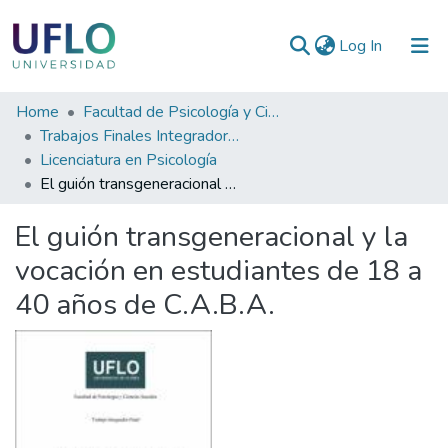
(current)
Log In
Communities
Home
Facultad de Psicología y Ciencias Sociales
&
Trabajos Finales Integradores (TFI) de Grado
Collections
Licenciatura en Psicología
El guión transgeneracional y la vocación en estudiantes de 18 a 40 años de C.A.B.A.
All of RIUFLO
El guión transgeneracional y la
Statistics
vocación en estudiantes de 18 a
40 años de C.A.B.A.