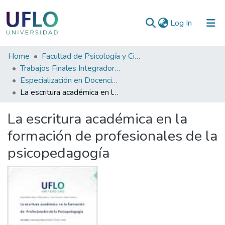
(current)
Log In
Communities
Home
Facultad de Psicología y Ciencias Sociales
&
Trabajos Finales Integradores (TFI) de Especialización
Collections
Especialización en Docencia en Instituciones Universitarias
La escritura académica en la formación de profesionales de la psicopedagogía
All of RIUFLO
La escritura académica en la
Statistics
formación de profesionales de la
psicopedagogía