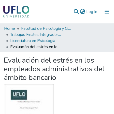
(current)
Log In
Communities
Home
Facultad de Psicología y Ciencias Sociales
&
Trabajos Finales Integradores (TFI) de Grado
Collections
Licenciatura en Psicología
Evaluación del estrés en los empleados administrativos del ámbito bancario
All of RIUFLO
Evaluación del estrés en los
Statistics
empleados administrativos del
ámbito bancario